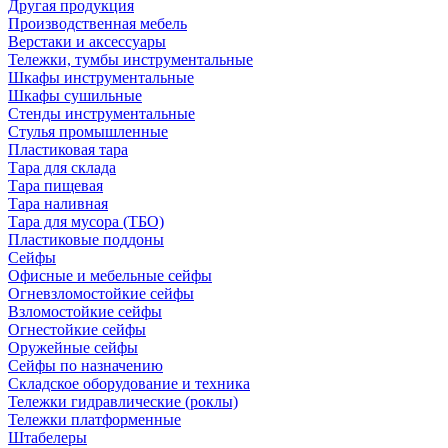
Другая продукция
Производственная мебель
Верстаки и аксессуары
Тележки, тумбы инструментальные
Шкафы инструментальные
Шкафы сушильные
Стенды инструментальные
Cтулья промышленные
Пластиковая тара
Тара для склада
Тара пищевая
Тара наливная
Тара для мусора (ТБО)
Пластиковые поддоны
Сейфы
Офисные и мебельные сейфы
Огневзломостойкие сейфы
Взломостойкие сейфы
Огнестойкие сейфы
Оружейные сейфы
Сейфы по назначению
Складское оборудование и техника
Тележки гидравлические (роклы)
Тележки платформенные
Штабелеры