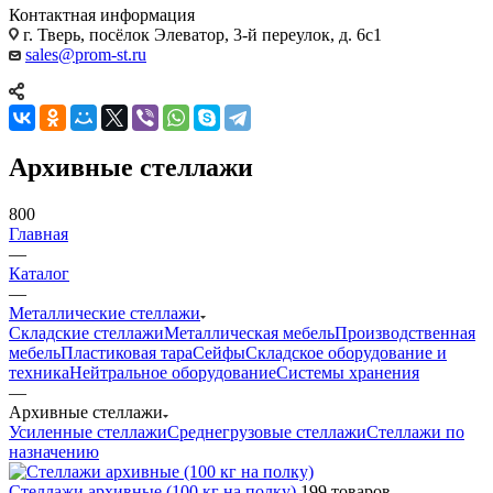
Контактная информация
г. Тверь, посёлок Элеватор, 3-й переулок, д. 6с1
sales@prom-st.ru
Архивные стеллажи
800
Главная
—
Каталог
—
Металлические стеллажи
Складские стеллажи
Металлическая мебель
Производственная
мебель
Пластиковая тара
Сейфы
Складское оборудование и
техника
Нейтральное оборудование
Системы хранения
—
Архивные стеллажи
Усиленные стеллажи
Среднегрузовые стеллажи
Стеллажи по
назначению
Стеллажи архивные (100 кг на полку)
199 товаров