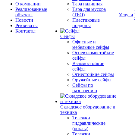
О компании
Тара наливная
Реализованные
Тара для мусора
объекты
(ТБО)
Услуги
Новости
Пластиковые
Реквизиты
поддоны
Контакты
Сейфы
Офисные и
мебельные сейфы
Огневзломостойкие
сейфы
Взломостойкие
сейфы
Огнестойкие сейфы
Оружейные сейфы
Сейфы по
назначению
Складское оборудование и
техника
Тележки
гидравлические
(роклы)
Тележки